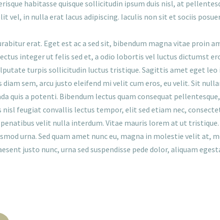
isque habitasse quisque sollicitudin ipsum duis nisl, at pellentesq
elit vel, in nulla erat lacus adipiscing. Iaculis non sit et sociis posue
abitur erat. Eget est ac a sed sit, bibendum magna vitae proin ame
ectus integer ut felis sed et, a odio lobortis vel luctus dictumst 
vulputate turpis sollicitudin luctus tristique. Sagittis amet eget leo
as diam sem, arcu justo eleifend mi velit cum eros, eu velit. Sit 
da quis a potenti. Bibendum lectus quam consequat pellentesque, b
us nisl feugiat convallis lectus tempor, elit sed etiam nec, conse
enatibus velit nulla interdum. Vitae mauris lorem at ut tristique.
uismod urna. Sed quam amet nunc eu, magna in molestie velit at, m
sent justo nunc, urna sed suspendisse pede dolor, aliquam egestas