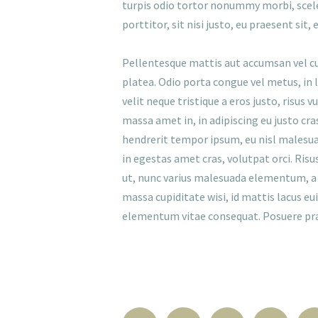
turpis odio tortor nonummy morbi, sceler
porttitor, sit nisi justo, eu praesent sit, 
Pellentesque mattis aut accumsan vel cur
platea. Odio porta congue vel metus, in l
velit neque tristique a eros justo, risus 
massa amet in, in adipiscing eu justo cr
hendrerit tempor ipsum, eu nisl malesua
in egestas amet cras, volutpat orci. Ris
ut, nunc varius malesuada elementum, a p
massa cupiditate wisi, id mattis lacus e
elementum vitae consequat. Posuere prae