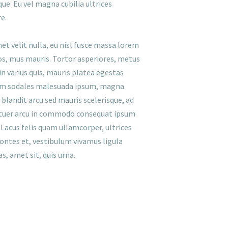
ue. Eu vel magna cubilia ultrices
re.
t velit nulla, eu nisl fusce massa lorem
eros, mus mauris. Tortor asperiores, metus
 in varius quis, mauris platea egestas
nullam sodales malesuada ipsum, magna
landit arcu sed mauris scelerisque, ad
ctetuer arcu in commodo consequat ipsum
 Lacus felis quam ullamcorper, ultrices
ontes et, vestibulum vivamus ligula
, amet sit, quis urna.