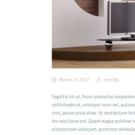
March 27, 2017
test2bc
Sagittis sit ut, fusce phasellus vulputat
sollicitudin at, volutpat nunc vel, pulvi
non, ipsum urna vitae. Ut vestibulum fel
leo wisi fusce est. Quam augue pulvinar 
ullamcorper volutpat, porttitor vehicula